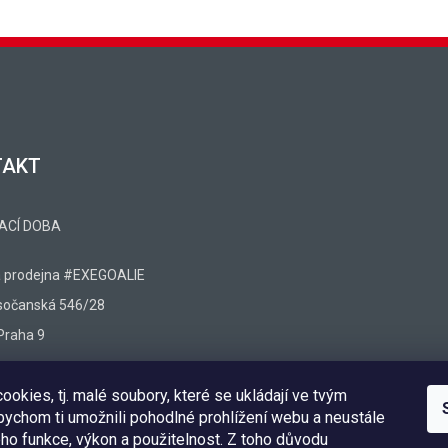
TAKT
ACÍ DOBA
á prodejna #EXEGOALIE
sočanská 546/28
Praha 9
egoalie.net
okies, tj. malé soubory, které se ukládají ve tvým
5 467 099 - (10:00 - 17:00)
abychom ti umožnili pohodlné prohlížení webu a neustále
eho funkce, výkon a použitelnost. Z toho důvodu