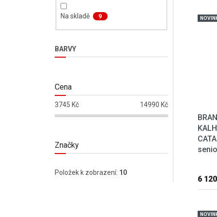
Výpis
Na skladě
9
NOVIN
BARVY
Cena
3745
Kč
14990
Kč
BRAN
KALH
CATA
Značky
senio
Položek k zobrazení:
10
6 120
NOVIN