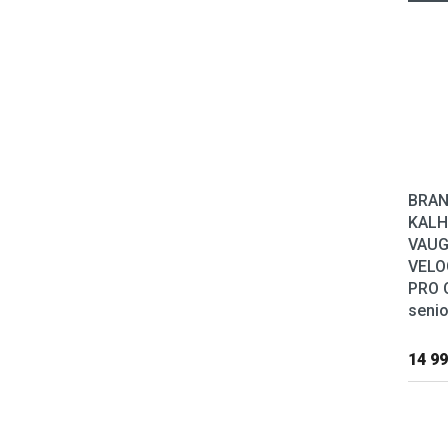
BRAN
KAL
VAU
VELO
PRO 
senio
14 99