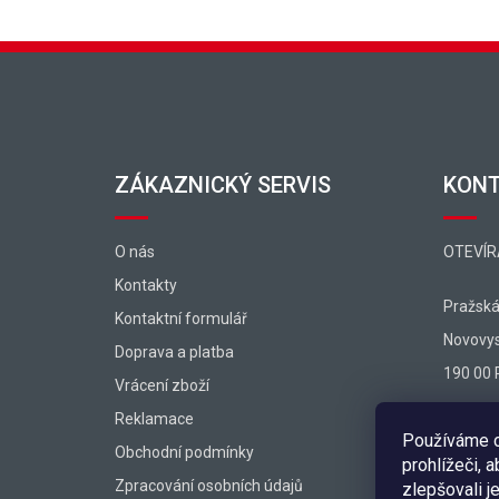
Zápatí
ZÁKAZNICKÝ SERVIS
KON
O nás
OTEVÍR
Kontakty
Pražsk
Kontaktní formulář
Novovy
Doprava a platba
190 00 
Vrácení zboží
Reklamace
shop@ex
Používáme co
Obchodní podmínky
+420 72
prohlížeči, 
Zpracování osobních údajů
zlepšovali j