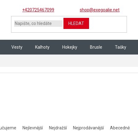
+420725467099
shop@exegoalie.net
HLEDAT
Vesty
Kalhoty
Hokejky
Brusle
Tašky
í produktů
učujeme
Nejlevnější
Nejdražší
Nejprodávanější
Abecedně