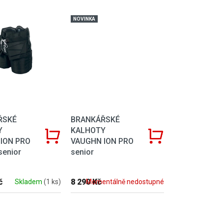
NOVINKA
ŘSKÉ
BRANKÁŘSKÉ
Y
KALHOTY
ION PRO
VAUGHN ION PRO
senior
senior
č
8 290 Kč
Skladem
(1 ks)
Momentálně nedostupné