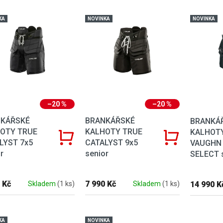
 produktů
KA
NOVINKA
NOVINKA
–20 %
–20 %
KÁŘSKÉ
BRANKÁŘSKÉ
BRANKÁ
OTY TRUE
KALHOTY TRUE
KALHOT
LYST 7x5
CATALYST 9x5
VAUGHN 
r
senior
SELECT 
 Kč
7 990 Kč
14 990 K
Skladem
(1 ks)
Skladem
(1 ks)
KA
NOVINKA