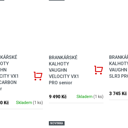
KÁŘSKÉ
BRANKÁ
BRANKÁŘSKÉ
HOTY
KALHOT
KALHOTY
GHN
VAUGHN
VAUGHN
CITY VX1
SLR3 PRO
VELOCITY VX1
CARBON
PRO senior
r
3 745 Kč
9 490 Kč
Skladem
(1 ks)
0 Kč
Skladem
(1 ks)
NOVINKA