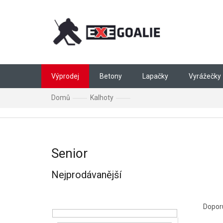
Přejít na obsah
Výprodej
Betony
Lapačky
Vyrážečky
Domů
Kalhoty
Senior
Senior
Nejprodávanější
Postranní panel
Řazen
Dopor