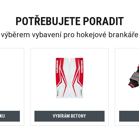
POTŘEBUJETE PORADIT
 výběrem vybavení pro hokejové brankáře
ČKU
VYBÍRÁM BETONY