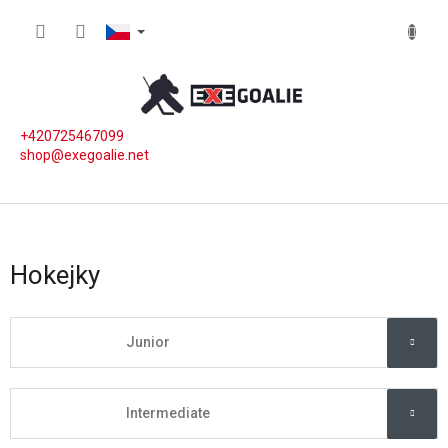
Přejít na obsah
NÁKUP
+420725467099
shop@exegoalie.net
Hokejky
Junior
Intermediate