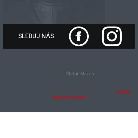
SLEDUJ NÁS
Nakódoval:
Štefan Mazáň
Copyright 2026
EXE GOALIE
. Všechna práva vyhrazena.
Upravit
nastavení cookies