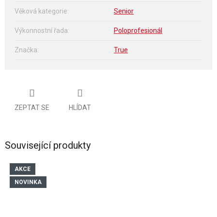
Věková kategorie
:
Senior
Výkonnostní řada
:
Poloprofesionál
Značka
:
True
ZEPTAT SE
HLÍDAT
Související produkty
AKCE
NOVINKA