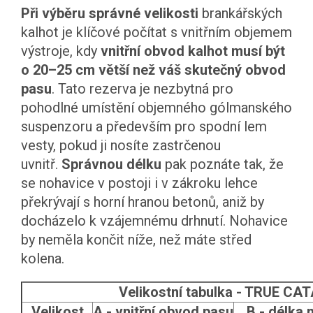
Při výběru správné velikosti
brankářských
kalhot je klíčové počítat s vnitřním objemem
výstroje, kdy
vnitřní obvod kalhot musí být
o 20–25 cm větší než váš skutečný obvod
pasu
. Tato rezerva je nezbytná pro
pohodlné umístění objemného gólmanského
suspenzoru a především pro spodní lem
vesty, pokud ji nosíte zastrčenou
uvnitř.
Správnou délku
pak poznáte tak, že
se nohavice v postoji i v zákroku lehce
překrývají s horní hranou betonů, aniž by
docházelo k vzájemnému drhnutí. Nohavice
by neměla končit níže, než máte střed
kolena.
Velikostní tabulka - TRUE CA
Velikost
A - vnitřní obvod pasu
B - délka 