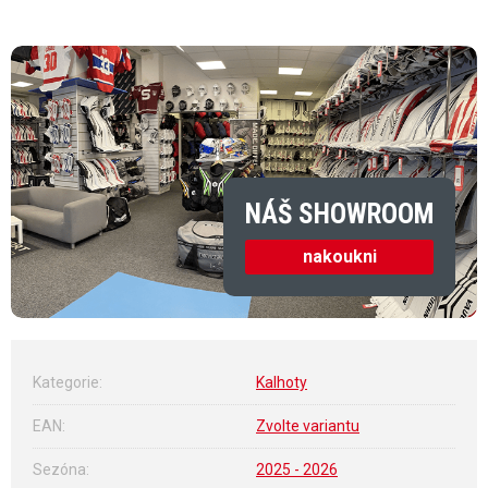
Měrná cena:
NÁŠ SHOWROOM
nakoukni
Kategorie
:
Kalhoty
EAN
:
Zvolte variantu
Sezóna
:
2025 - 2026