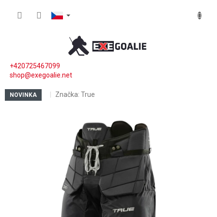
Přejít na obsah
NÁKUP
+420725467099
shop@exegoalie.net
Značka:
True
NOVINKA