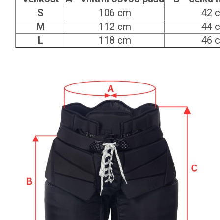
S
106 cm
42 
M
112 cm
44 
L
118 cm
46 