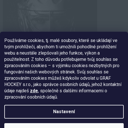
Používáme cookies, tj. malé soubory, které se ukládají ve
tvým prohlížeči, abychom ti umožnili pohodlné prohlížení
webu a neustále zlepšovali jeho funkce, výkon a
použitelnost. Z toho důvodu potřebujeme tvůj souhlas se
zpracováním cookies – s výjimku cookies nezbytných pro
fungování našich webových stránek. Svůj souhlas se
SLEDUJ NÁS
zpracováním cookies můžeš kdykoliv odvolat u GRAF
HOCKEY s.r.o., jako správce osobních údajů, jehož kontaktní
údaje najdeš
zde
, společně s dalšími informacemi o
zpracování osobních údajů.
Nakódoval:
Štefan Mazáň
Nastavení
Copyright 2026
EXE GOALIE
. Všechna práva vyhrazena.
Upravit