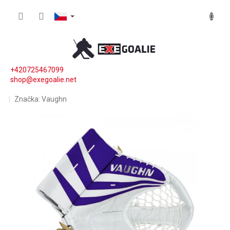
Přejít na obsah
NÁKUP
+420725467099
shop@exegoalie.net
Značka:
Vaughn