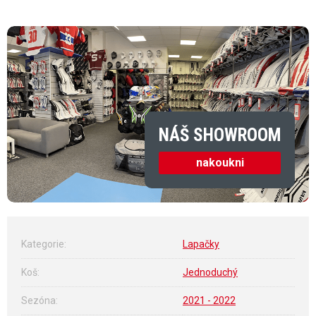
Měrná cena:
NÁŠ SHOWROOM
nakoukni
Kategorie
:
Lapačky
Koš
:
Jednoduchý
Sezóna
:
2021 - 2022