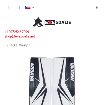
Přejít na obsah
NÁKUP
+420725467099
shop@exegoalie.net
Značka:
Vaughn