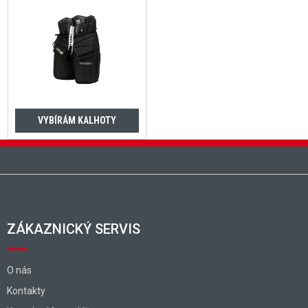
VYBÍRÁM KALHOTY
Zápatí
ZÁKAZNICKÝ SERVIS
O nás
Kontakty