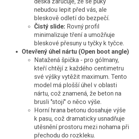
deska zaručuje, že se puky
nebudou lepit před vás, ale
bleskově odletí do bezpečí.
Čistý slide:
Rovný profil
minimalizuje tření a umožňuje
bleskové přesuny u tyčky k tyčce.
Otevřený úhel nártu (Open boot angle)
Natažená špička - pro gólmany,
kteří chtějí z každého centimetru
své výšky vytěžit maximum. Tento
model má plošší úhel v oblasti
nártu, což znamená, že beton na
brusli "stojí" o něco výše.
Horní hrana betonu dosahuje výše
k pasu, což dramaticky usnadňuje
utěsnění prostoru mezi nohama při
přechodu do rozkleku.