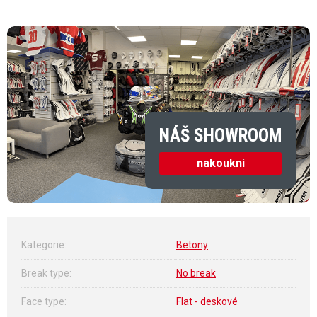
Měrná cena:
NÁŠ SHOWROOM
nakoukni
Kategorie
:
Betony
Break type
:
No break
Face type
:
Flat - deskové