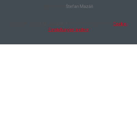
Nakódoval:
Štefan Mazáň
Copyright 2026
EXE GOALIE
. Alle Rechte vorbehalten.
Cookie-
Einstellungen ändern