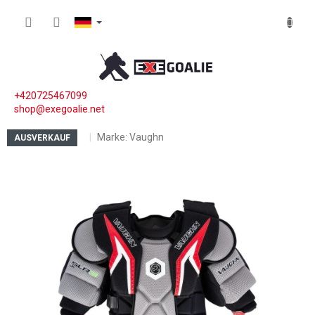
Zum Inhalt springen
WARE
+420725467099
shop@exegoalie.net
Marke:
Vaughn
AUSVERKAUF