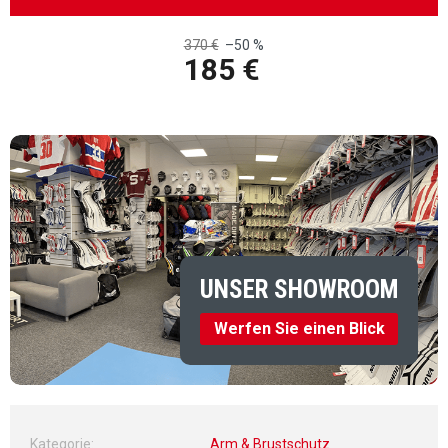
370 €
–50 %
185 €
Verkaufspreis:
UNSER SHOWROOM
Werfen Sie einen Blick
Kategorie
:
Arm & Brustschutz