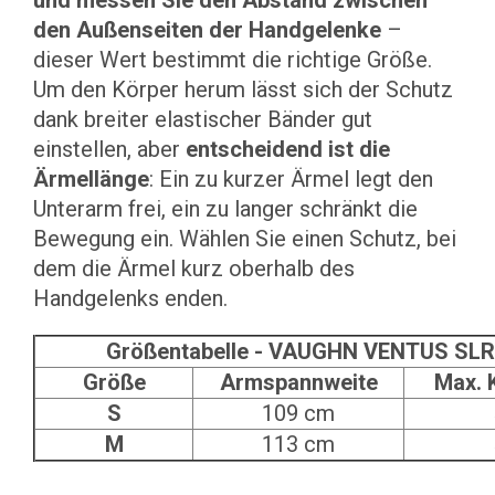
und messen Sie den Abstand zwischen
den Außenseiten der Handgelenke
–
dieser Wert bestimmt die richtige Größe.
Um den Körper herum lässt sich der Schutz
dank breiter elastischer Bänder gut
einstellen, aber
entscheidend ist die
Ärmellänge
: Ein zu kurzer Ärmel legt den
Unterarm frei, ein zu langer schränkt die
Bewegung ein. Wählen Sie einen Schutz, bei
dem die Ärmel kurz oberhalb des
Handgelenks enden.
Größentabelle - VAUGHN VENTUS SLR3
Größe
Armspannweite
Max. 
S
109 cm
M
113 cm