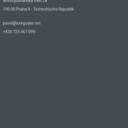
Novovysočanská 546/28
190 00 Praha 9 - Tschechische Republik
pavel@exegoalie.net
+420 725 467 099