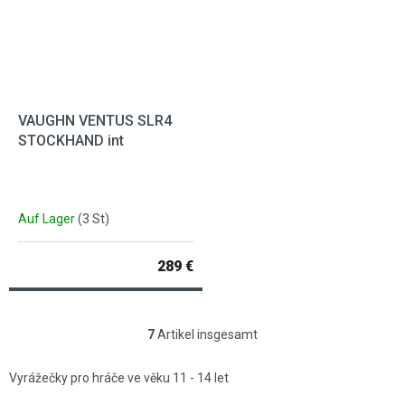
VAUGHN VENTUS SLR4
STOCKHAND int
Auf Lager
(3 St)
289 €
7
Artikel insgesamt
Steuerelemente der Liste
Vyrážečky pro hráče ve věku 11 - 14 let