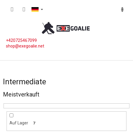
Zum Inhalt springen
WARE
+420725467099
shop@exegoalie.net
Intermediate
Meistverkauft
Auf Lager
7