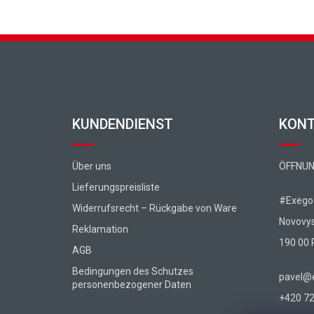
Fußzeile
KUNDENDIENST
KON
Über uns
ÖFFNUN
Lieferungspreisliste
#Exegoa
Widerrufsrecht – Rückgabe von Ware
Novovy
Reklamation
190 00 
AGB
Bedingungen des Schutzes
pavel@e
personenbezogener Daten
+420 72