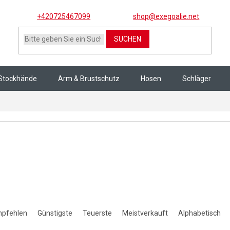
+420725467099
shop@exegoalie.net
SUCHEN
Stockhände
Arm & Brustschutz
Hosen
Schläger
en
ktsortierung
mpfehlen
Günstigste
Teuerste
Meistverkauft
Alphabetisch