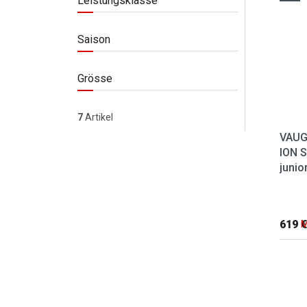
Leistungsklasse
Saison
Grösse
7
Artikel
VAUG
ION 
junio
619 €
M