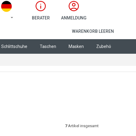
BERATER
ANMELDUNG
WARENKORB
WARENKORB LEEREN
Schlittschuhe
Taschen
Masken
Zubehör
Bekle
7
Artikel insgesamt