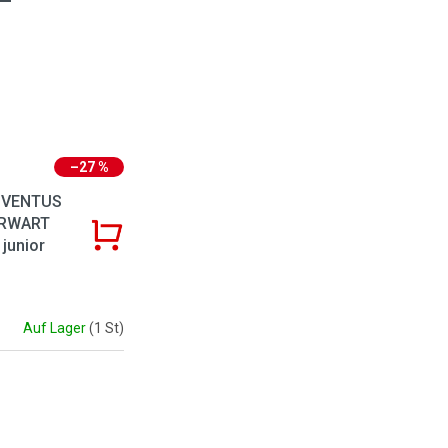
–27 %
 VENTUS
ORWART
junior
Auf Lager
(1 St)
mente der Liste