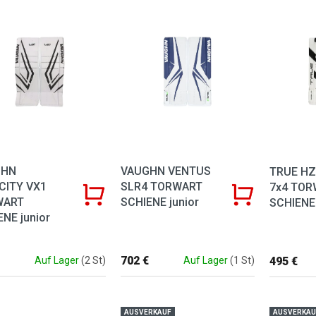
 der Produkte
GHN
VAUGHN VENTUS
TRUE H
CITY VX1
SLR4 TORWART
7x4 TOR
WART
SCHIENE junior
SCHIENE 
NE junior
702 €
495 €
Auf Lager
(2 St)
Auf Lager
(1 St)
AUSVERKAUF
AUSVERKAU