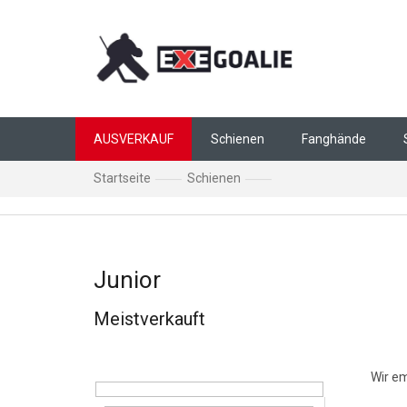
Zum Inhalt springen
AUSVERKAUF
Schienen
Fanghände
Startseite
Schienen
Junior Torwart Schien
Junior
Meistverkauft
Seitenleiste
Produ
Wir e