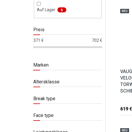
Liste
Auf Lager
6
NEU
Preis
371
€
702
€
Marken
VAU
VELO
Altersklasse
TOR
SCHIE
Break type
619 €
Face type
NEU