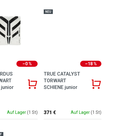
NEU
–0 %
–18 %
ZRDUS
TRUE CATALYST
WART
TORWART
junior
SCHIENE junior
371 €
Auf Lager
(1 St)
Auf Lager
(1 St)
F