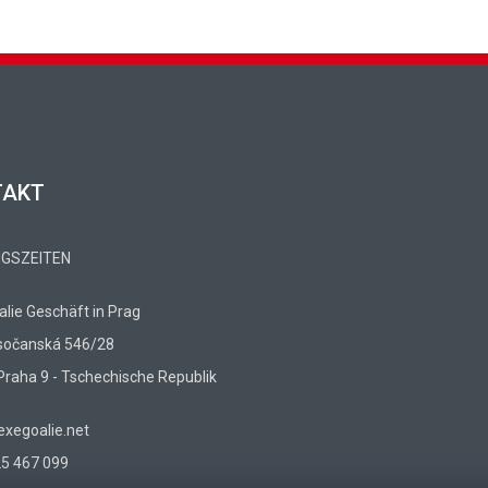
TAKT
GSZEITEN
lie Geschäft in Prag
sočanská 546/28
Praha 9 - Tschechische Republik
xegoalie.net
5 467 099