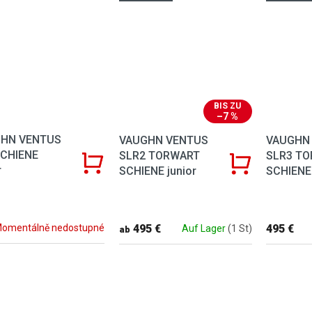
BIS ZU
–7 %
HN VENTUS
VAUGHN VENTUS
VAUGHN
SCHIENE
SLR2 TORWART
SLR3 T
r
SCHIENE junior
SCHIENE 
495 €
495 €
omentálně nedostupné
Auf Lager
(1 St)
ab
Steuerele