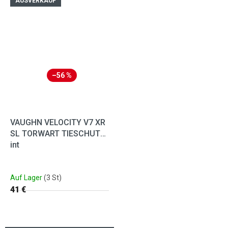
AUSVERKAUF
–56 %
VAUGHN VELOCITY V7 XR
SL TORWART TIESCHUTZ
int
Auf Lager
(3 St)
41 €