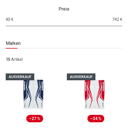
Preis
40
€
742
€
Marken
15
Artikel
Liste der Produkte
AUSVERKAUF
AUSVERKAUF
–27 %
–34 %