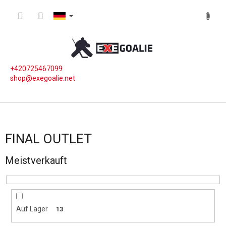
Zum Inhalt springen
WARE
+420725467099
shop@exegoalie.net
FINAL OUTLET
Meistverkauft
Auf Lager
13