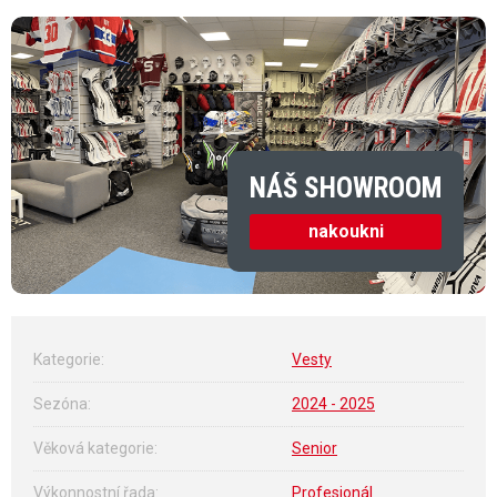
NÁŠ SHOWROOM
nakoukni
Kategorie
:
Vesty
Sezóna
:
2024 - 2025
Věková kategorie
:
Senior
Výkonnostní řada
:
Profesionál