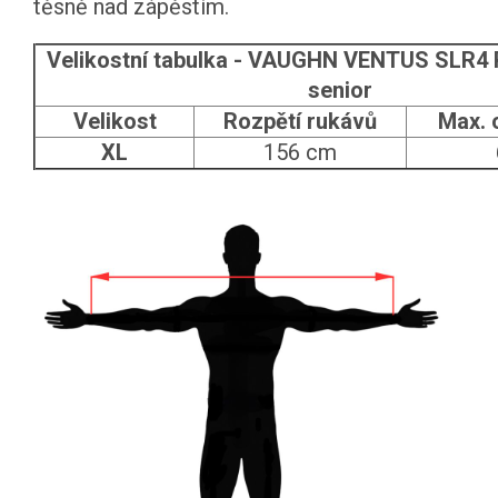
těsně nad zápěstím.
Velikostní tabulka - VAUGHN VENTUS SLR
senior
Velikost
Rozpětí rukávů
Max. 
XL
156 cm