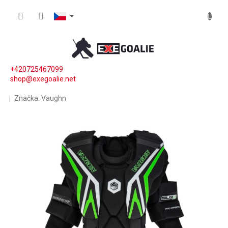
Přejít na obsah
NÁKUP
+420725467099
shop@exegoalie.net
Značka:
Vaughn