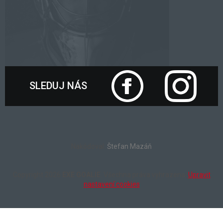
SLEDUJ NÁS
Nakódoval:
Štefan Mazáň
Copyright 2026
EXE GOALIE
. Všechna práva vyhrazena.
Upravit
nastavení cookies