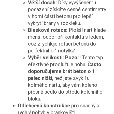
Větší dosah:
Díky vyvýšenému
posazení získáte cenné centimetry
v horní části betonu pro lepší
vykrytí brány v rozkleku.
Blesková rotace:
Plošší nárt klade
menší odpor při kontaktu s ledem,
což zrychluje rotaci betonu do
perfektního "motýlka"
Výběr velikosti:
Pozor!
Tento typ
efektivně prodlužuje nohu.
Často
doporučujeme brát beton o 1
palec nižší
, než jste zvyklí u
kolmého nártu, aby vám koleno
přesně sedlo do středu kolenního
bloku.
Odlehčená konstrukce
pro snadný a
rychlý pohyb v brankovišti.