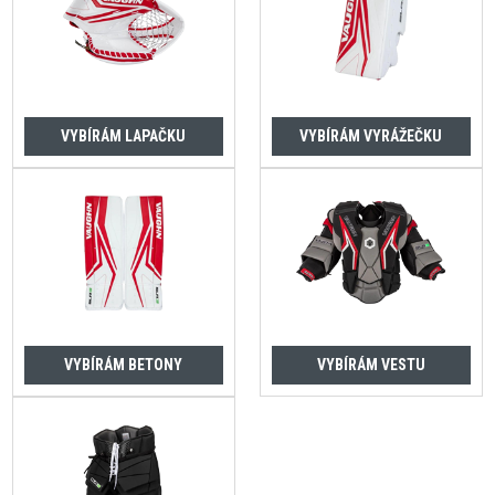
VYBÍRÁM LAPAČKU
VYBÍRÁM VYRÁŽEČKU
VYBÍRÁM BETONY
VYBÍRÁM VESTU