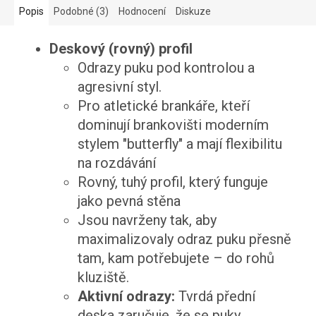
Popis
Podobné (3)
Hodnocení
Diskuze
Deskový (rovný) profil
Odrazy puku pod kontrolou a
agresivní styl.
Pro atletické brankáře, kteří
dominují brankovišti moderním
stylem "butterfly" a mají flexibilitu
na rozdávání
Rovný, tuhý profil, který funguje
jako pevná stěna
Jsou navrženy tak, aby
maximalizovaly odraz puku přesně
tam, kam potřebujete – do rohů
kluziště.
Aktivní odrazy:
Tvrdá přední
deska zaručuje, že se puky