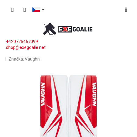
Přejít na obsah
NÁKUP
+420725467099
shop@exegoalie.net
Značka:
Vaughn