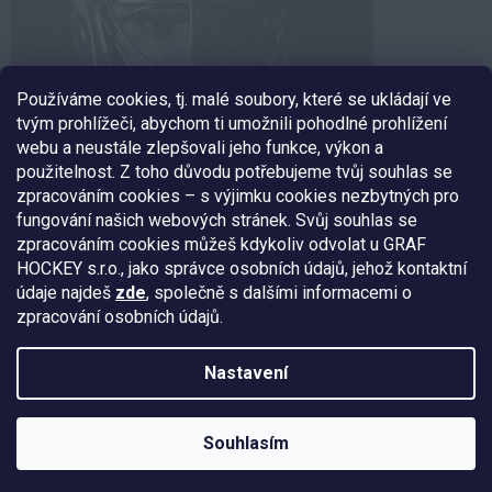
Používáme cookies, tj. malé soubory, které se ukládají ve
tvým prohlížeči, abychom ti umožnili pohodlné prohlížení
webu a neustále zlepšovali jeho funkce, výkon a
použitelnost. Z toho důvodu potřebujeme tvůj souhlas se
zpracováním cookies – s výjimku cookies nezbytných pro
fungování našich webových stránek. Svůj souhlas se
SLEDUJ NÁS
zpracováním cookies můžeš kdykoliv odvolat u GRAF
HOCKEY s.r.o., jako správce osobních údajů, jehož kontaktní
údaje najdeš
zde
, společně s dalšími informacemi o
zpracování osobních údajů.
Nakódoval:
Štefan Mazáň
Nastavení
Copyright 2026
EXE GOALIE
. Všechna práva vyhrazena.
Upravit
Souhlasím
nastavení cookies