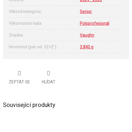
Věková kategorie
:
Senior
Výkonnostní řada
:
Poloprofesionál
Značka
:
Vaughn
Hmotnost (pár vel. 32+2")
:
3.840 g
ZEPTAT SE
HLÍDAT
Související produkty