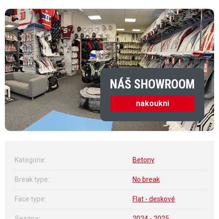
NÁŠ SHOWROOM
nakoukni
Kategorie
:
Betony
Break type
:
No break
Face type
:
Flat - deskové
Sezóna
:
2024 - 2025