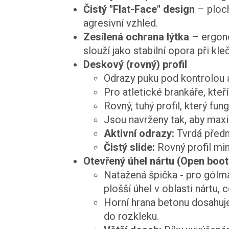
Čistý "Flat-Face" design
– ploch
agresivní vzhled.
Zesílená ochrana lýtka
– ergono
slouží jako stabilní opora při kleč
Deskový (rovný) profil
Odrazy puku pod kontrolou a 
Pro atletické brankáře, kteř
Rovný, tuhý profil, který fun
Jsou navrženy tak, aby maxi
Aktivní odrazy:
Tvrdá přední
Čistý slide:
Rovný profil min
Otevřený úhel nártu (Open boot
Natažená špička - pro gólm
plošší úhel v oblasti nártu,
Horní hrana betonu dosahuj
do rozkleku.