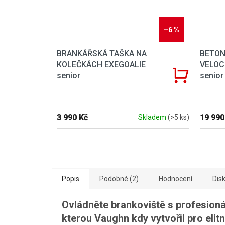
–6 %
BRANKÁŘSKÁ TAŠKA NA
BETON
KOLEČKÁCH EXEGOALIE
VELOC
senior
senior
3 990 Kč
19 990
Skladem
(>5 ks)
Popis
Podobné (2)
Hodnocení
Dis
Ovládněte brankoviště s profesionál
kterou Vaughn kdy vytvořil pro elit