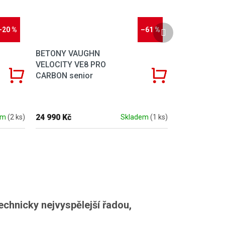
Další produkt
–20 %
–61 %
BETONY VAUGHN
VELOCITY VE8 PRO
CARBON senior
24 990 Kč
em
(2 ks)
Skladem
(1 ks)
echnicky nejvyspělejší řadou,