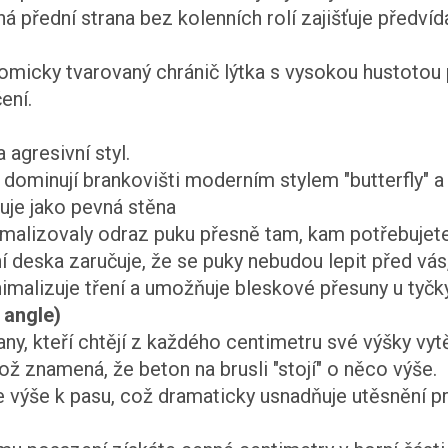
á přední strana bez kolenních rolí zajišťuje předví
micky tvarovaný chránič lýtka s vysokou hustotou
ení.
agresivní styl.
í dominují brankovišti moderním stylem "butterfly" a 
guje jako pevná stěna
malizovaly odraz puku přesně tam, kam potřebujete
 deska zaručuje, že se puky nebudou lepit před vás
imalizuje tření a umožňuje bleskové přesuny u tyčky
 angle)
any, kteří chtějí z každého centimetru své výšky v
 což znamená, že beton na brusli "stojí" o něco výše.
e výše k pasu, což dramaticky usnadňuje utěsnění 