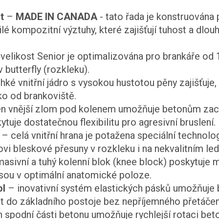
t
–
MADE IN CANADA
- tato řada je konstruována 
é kompozitní výztuhy, které zajišťují tuhost a dlo
velikost Senior je optimalizována pro brankáře od 
 butterfly (rozkleku).
ehké vnitřní jádro s vysokou hustotou pěny zajišťuje,
eko od brankoviště.
n vnější zlom pod kolenem umožňuje betonům zacho
ytuje dostatečnou flexibilitu pro agresivní bruslení.
– celá vnitřní hrana je potažena speciální technolog
vi bleskové přesuny v rozkleku i na nekvalitním led
asivní a tuhý kolenní blok (knee block) poskytuje ma
 jsou v optimální anatomické poloze.
ol
– inovativní systém elastických pásků umožňuje 
t do základního postoje bez nepříjemného přetáčen
 spodní části betonu umožňuje rychlejší rotaci bet