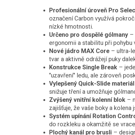
Profesionální úroveň Pro Selec
označení Carbon využívá pokročil
nízké hmotnosti.
Určeno pro dospělé gólmany
– 
ergonomii a stabilitu při pohybu v
Nové jádro MAX Core
– ultra-l
tvar a aktivně odrážejí puky dal
Konstrukce Single Break
– jede
"uzavření" ledu, ale zároveň posk
Vylepšený Quick-Slide materiál
snižuje tření a umožňuje gólmano
Zvýšený vnitřní kolenní blok
– m
zajišťuje, že vaše boky a kolena
Systém upínání Rotation Contr
do rozkleku a okamžitě se vrace
Plochý kanál pro brusli
– design