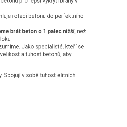
etonu pro lepší vykrytí brány v
hluje rotaci betonu do perfektního
me brát beton o 1 palec nižší
, než
loku.
umíme. Jako specialisté, kteří se
elikost a tuhost betonů, aby
 Spojují v sobě tuhost elitních