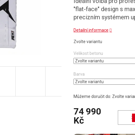
Ideální volba pro profes
"flat-face" design s m
precizním systémem up
Detailní informace
Zvolte variantu
Velikost betonu
Barva
Můžeme doručit do:
Zvolte varia
74 990
Kč
Měrná cena: