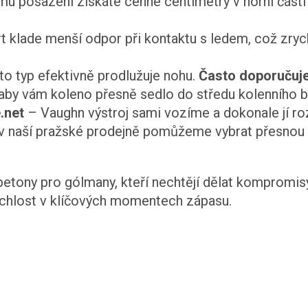
u posazení získáte cenné centimetry v horní části b
t klade menší odpor při kontaktu s ledem, což zryc
o typ efektivně prodlužuje nohu.
Často doporučuje
, aby vám koleno přesně sedlo do středu kolenního b
.net
– Vaughn výstroj sami vozíme a dokonale jí roz
v naší pražské prodejně pomůžeme vybrat přesnou v
betony pro gólmany, kteří nechtějí dělat kompromisy.
ychlost v klíčových momentech zápasu.