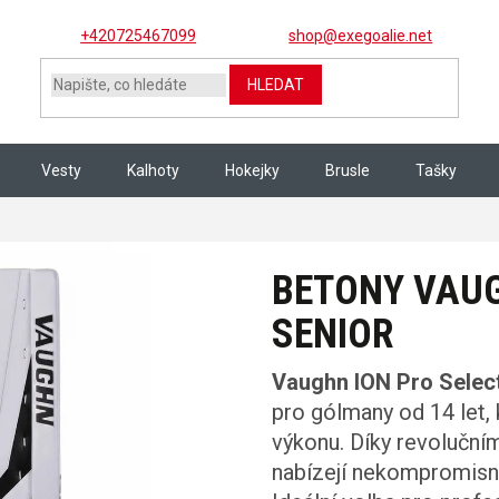
+420725467099
shop@exegoalie.net
HLEDAT
Vesty
Kalhoty
Hokejky
Brusle
Tašky
LECT senior
BETONY VAUG
SENIOR
Vaughn ION Pro Selec
pro gólmany od 14 let, 
výkonu. Díky revolučn
nabízejí nekompromisní