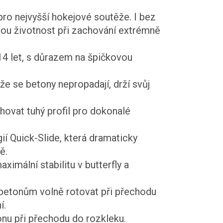
pro nejvyšší hokejové soutěže. I bez
uhou životnost při zachování extrémně
14 let, s důrazem na špičkovou
 že se betony nepropadají, drží svůj
vat tuhý profil pro dokonalé
ií Quick-Slide, která dramaticky
ě.
ximální stabilitu v butterfly a
betonům volně rotovat při přechodu
í.
onu při přechodu do rozkleku.