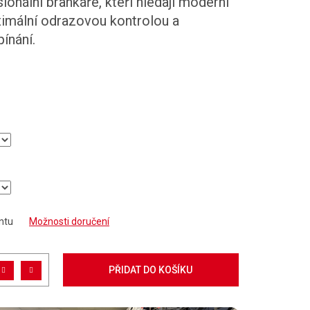
ionální brankáře, kteří hledají moderní
aximální odrazovou kontrolou a
ínání.
ntu
Možnosti doručení
PŘIDAT DO KOŠÍKU