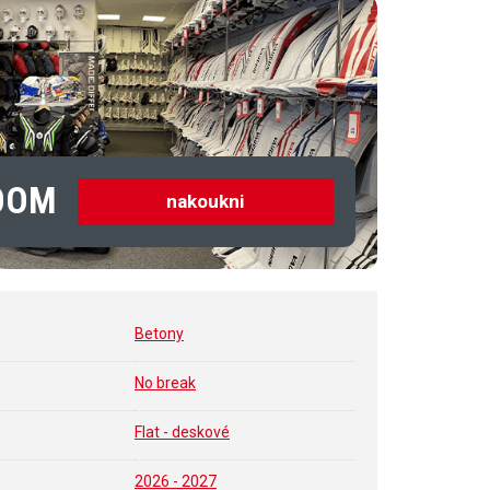
OOM
nakoukni
Betony
No break
Flat - deskové
2026 - 2027