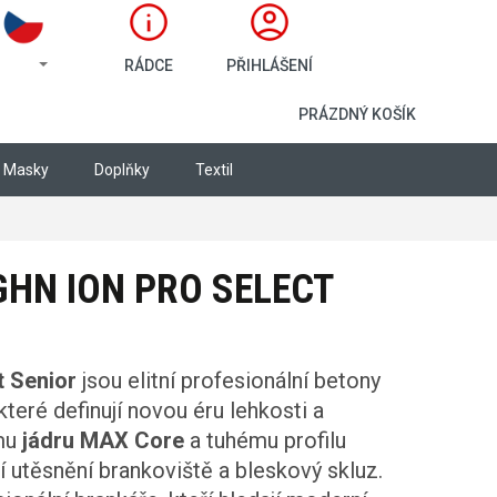
RÁDCE
PŘIHLÁŠENÍ
NÁKUPNÍ KOŠÍ
PRÁZDNÝ KOŠÍK
Masky
Doplňky
Textil
HN ION PRO SELECT
t Senior
jsou elitní profesionální betony
které definují novou éru lehkosti a
ímu
jádru MAX Core
a tuhému profilu
 utěsnění brankoviště a bleskový skluz.