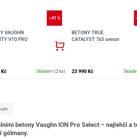
–41 %
Y VAUGHN
BETONY TRUE
ITY V10 PRO
CATALYST 7x3 senior
 Kč
23 990 Kč
Skladem
(2 ks)
Sklad
kuze
ními betony Vaughn ION Pro Select – nejlehčí a t
ní gólmany.