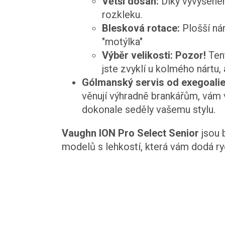
Větší dosah:
Díky vyvýšeném
rozkleku.
Blesková rotace:
Plošší nár
"motýlka"
Výběr velikosti:
Pozor!
Tent
jste zvyklí u kolmého nártu
Gólmanský servis od exegoalie
věnují výhradně brankářům, vám 
dokonale seděly vašemu stylu.
Vaughn ION Pro Select Senior
jsou 
modelů s lehkostí, která vám dodá r