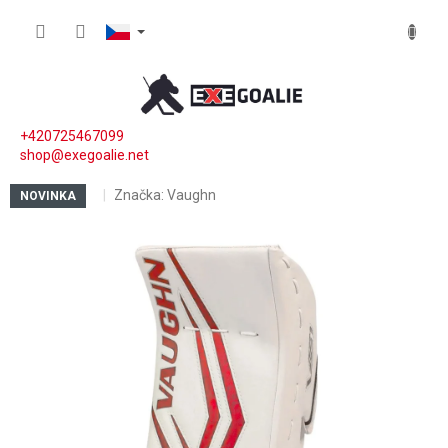
Přejít na obsah
NÁKUP
+420725467099
shop@exegoalie.net
Značka:
Vaughn
NOVINKA