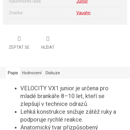
Výkonnostní řada
:
Junior
Značka
:
Vaughn
ZEPTAT SE
HLÍDAT
Popis
Hodnocení
Diskuze
VELOCITY VX1 junior je určena pro
mladé brankáře 8–10 let, kteří se
zlepšují v technice odrazů.
Lehká konstrukce snižuje zátěž ruky a
podporuje rychlé reakce.
Anatomický tvar přizpůsobený