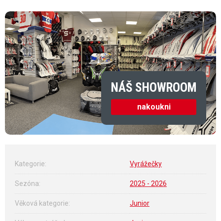
NÁŠ SHOWROOM
nakoukni
Kategorie
:
Vyrážečky
Sezóna
:
2025 - 2026
Věková kategorie
:
Junior