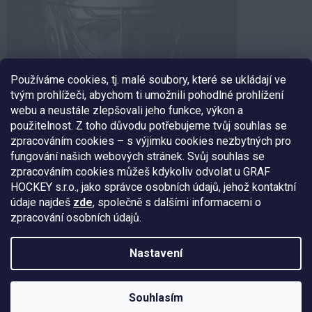
Používáme cookies, tj. malé soubory, které se ukládají ve
tvým prohlížeči, abychom ti umožnili pohodlné prohlížení
webu a neustále zlepšovali jeho funkce, výkon a
použitelnost. Z toho důvodu potřebujeme tvůj souhlas se
zpracováním cookies – s výjimku cookies nezbytných pro
fungování našich webových stránek. Svůj souhlas se
SLEDUJ NÁS
zpracováním cookies můžeš kdykoliv odvolat u GRAF
HOCKEY s.r.o., jako správce osobních údajů, jehož kontaktní
údaje najdeš
zde
, společně s dalšími informacemi o
zpracování osobních údajů.
Nakódoval:
Štefan Mazáň
Nastavení
Copyright 2026
EXE GOALIE
. Všechna práva vyhrazena.
Upravit
Souhlasím
nastavení cookies