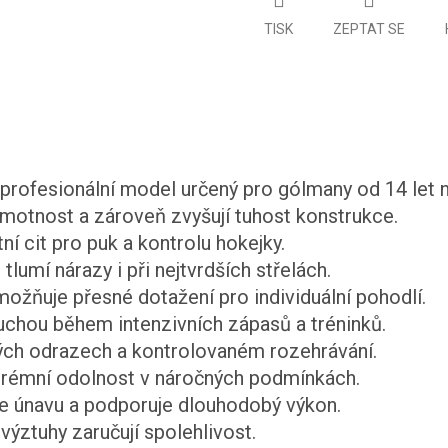
TISK
ZEPTAT SE
fesionální model určený pro gólmany od 14 let na
motnost a zároveň zvyšují tuhost konstrukce.
ní cit pro puk a kontrolu hokejky.
tlumí nárazy i při nejtvrdších střelách.
ožňuje přesné dotažení pro individuální pohodlí.
suchou během intenzivních zápasů a tréninků.
ných odrazech a kontrolovaném rozehrávání.
xtrémní odolnost v náročných podmínkách.
e únavu a podporuje dlouhodobý výkon.
výztuhy zaručují spolehlivost.