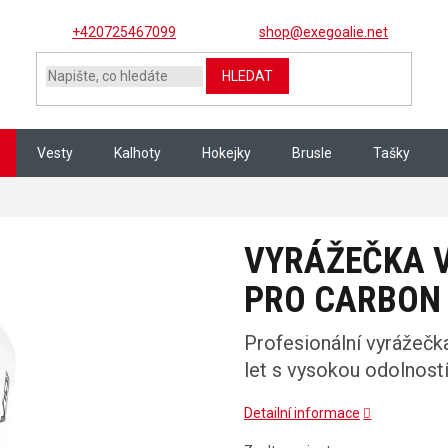
+420725467099
shop@exegoalie.net
HLEDAT
Vesty
Kalhoty
Hokejky
Brusle
Tašky
OCITY V10 PRO CARBON senior
VYRÁŽEČKA V
PRO CARBON 
Profesionální vyrážečk
let s vysokou odolností
Detailní informace