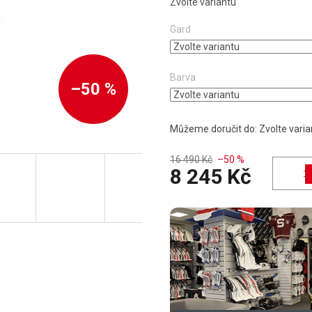
Zvolte variantu
Gard
Barva
–50 %
Můžeme doručit do:
Zvolte varia
16 490 Kč
–50 %
8 245 Kč
Měrná cena: