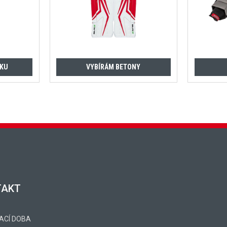
ČKU
VYBÍRÁM BETONY
TAKT
ACÍ DOBA