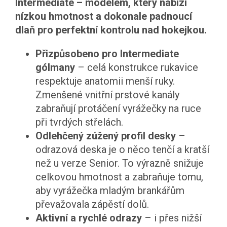
Intermediate – modelem, který nabízí
nízkou hmotnost a dokonale padnoucí
dlaň pro perfektní kontrolu nad hokejkou.
Přizpůsobeno pro Intermediate
gólmany
– celá konstrukce rukavice
respektuje anatomii menší ruky.
Zmenšené vnitřní prstové kanály
zabraňují protáčení vyrážečky na ruce
při tvrdých střelách.
Odlehčený zúžený profil desky
–
odrazová deska je o něco tenčí a kratší
než u verze Senior. To výrazně snižuje
celkovou hmotnost a zabraňuje tomu,
aby vyrážečka mladým brankářům
převažovala zápěstí dolů.
Aktivní a rychlé odrazy
– i přes nižší