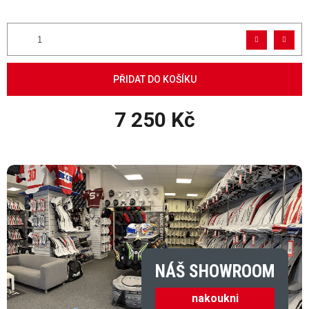
PŘIDAT DO KOŠÍKU
7 250 Kč
Měrná cena:
NÁŠ SHOWROOM
nakoukni