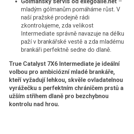
Gólmanský servis od exegoalie.net
–
mladým gólmanům pomáháme růst. V
naší pražské prodejně rádi
zkontrolujeme, zda velikost
Intermediate správně navazuje na délku
paží v brankářské vestě a zda mladému
brankáři perfektně sedne do dlaně.
True Catalyst 7X6 Intermediate je ideální
volbou pro ambiciózní mladé brankáře,
kteří vyžadují lehkou, skvěle ovladatelnou
vyrážečku s perfektním chráničem prstů a
užším střihem dlaně pro bezchybnou
kontrolu nad hrou.