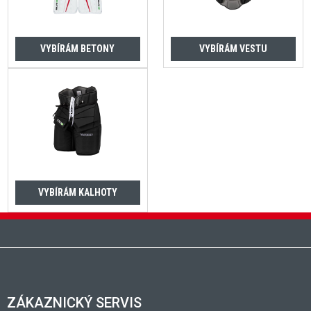
VYBÍRÁM BETONY
VYBÍRÁM VESTU
VYBÍRÁM KALHOTY
Zápatí
ZÁKAZNICKÝ SERVIS