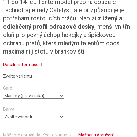
11 do 14 let. Tento model přebírá dospělé
technologie řady Catalyst, ale přizpůsobuje je
potřebám rostoucích hráčů. Nabízí
zúžený a
odlehčený profil odrazové desky
, menší vnitřní
dlaň pro pevný úchop hokejky a špičkovou
ochranu prstů, která mladým talentům dodá
maximální jistotu v brankovišti.
Detailní informace
Zvolte variantu
Gard
Barva
Můžeme doručit do:
Zvolte variantu
Možnosti doručení