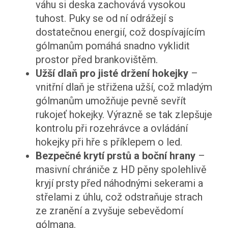
váhu si deska zachovává vysokou
tuhost. Puky se od ní odrážejí s
dostatečnou energií, což dospívajícím
gólmanům pomáhá snadno vyklidit
prostor před brankovištěm.
Užší dlaň pro jisté držení hokejky
–
vnitřní dlaň je střižena užší, což mladým
gólmanům umožňuje pevně sevřít
rukojeť hokejky. Výrazně se tak zlepšuje
kontrolu při rozehrávce a ovládání
hokejky při hře s příklepem o led.
Bezpečné krytí prstů a boční hrany
–
masivní chrániče z HD pěny spolehlivě
kryjí prsty před náhodnými sekerami a
střelami z úhlu, což odstraňuje strach
ze zranění a zvyšuje sebevědomí
gólmana.