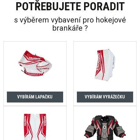
POTŘEBUJETE PORADIT
s výběrem vybavení pro hokejové
brankáře ?
VYBÍRÁM LAPAČKU
VYBÍRÁM VYRÁŽEČKU