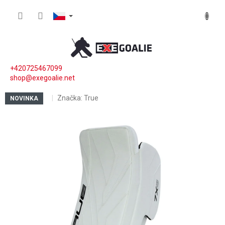
Přejít na obsah
NÁKUP
+420725467099
shop@exegoalie.net
Značka:
True
NOVINKA