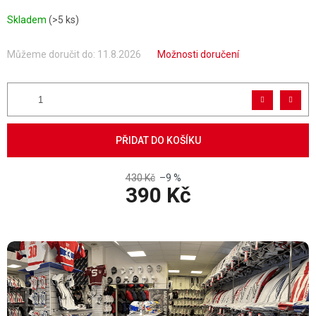
Skladem
(>5 ks)
Můžeme doručit do:
11.8.2026
Možnosti doručení
PŘIDAT DO KOŠÍKU
430 Kč
–9 %
390 Kč
Měrná cena: