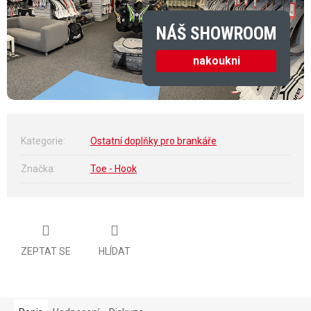
NÁŠ SHOWROOM
nakoukni
Kategorie
:
Ostatní doplňky pro brankáře
Značka
:
Toe - Hook
ZEPTAT SE
HLÍDAT