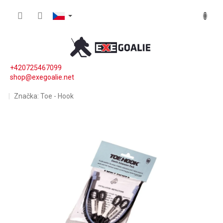
Přejít na obsah
NÁKUP
+420725467099
shop@exegoalie.net
Značka:
Toe - Hook