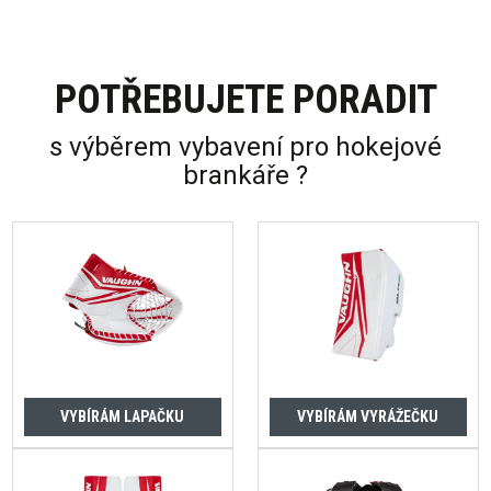
POTŘEBUJETE PORADIT
s výběrem vybavení pro hokejové
brankáře ?
VYBÍRÁM LAPAČKU
VYBÍRÁM VYRÁŽEČKU