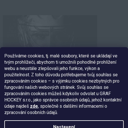
Používáme cookies, tj. malé soubory, které se ukládají ve
tvým prohlížeči, abychom ti umožnili pohodlné prohlížení
webu a neustále zlepšovali jeho funkce, výkon a
použitelnost. Z toho důvodu potřebujeme tvůj souhlas se
zpracováním cookies – s výjimku cookies nezbytných pro
fungování našich webových stránek. Svůj souhlas se
SLEDUJ NÁS
zpracováním cookies můžeš kdykoliv odvolat u GRAF
HOCKEY s.r.o., jako správce osobních údajů, jehož kontaktní
údaje najdeš
zde
, společně s dalšími informacemi o
zpracování osobních údajů.
Nakódoval:
Štefan Mazáň
Nastavení