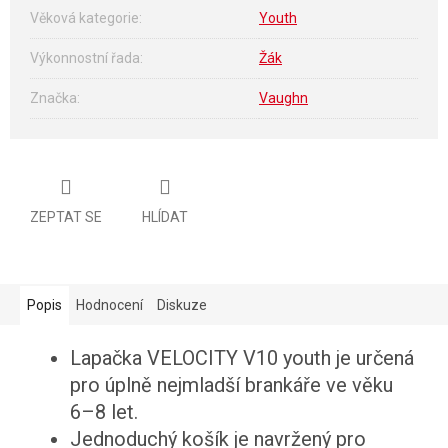
Věková kategorie
:
Youth
Výkonnostní řada
:
Žák
Značka
:
Vaughn
ZEPTAT SE
HLÍDAT
Popis
Hodnocení
Diskuze
Lapačka VELOCITY V10 youth je určená
pro úplně nejmladší brankáře ve věku
6–8 let.
Jednoduchý košík je navržený pro