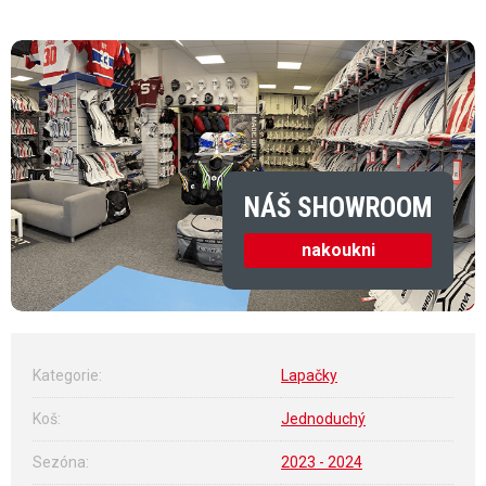
Měrná cena:
NÁŠ SHOWROOM
nakoukni
Kategorie
:
Lapačky
Koš
:
Jednoduchý
Sezóna
:
2023 - 2024