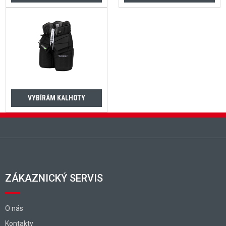
VYBÍRÁM KALHOTY
Zápatí
ZÁKAZNICKÝ SERVIS
O nás
Kontakty