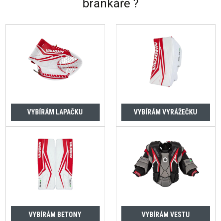
brankáře ?
VYBÍRÁM LAPAČKU
VYBÍRÁM VYRÁŽEČKU
VYBÍRÁM BETONY
VYBÍRÁM VESTU