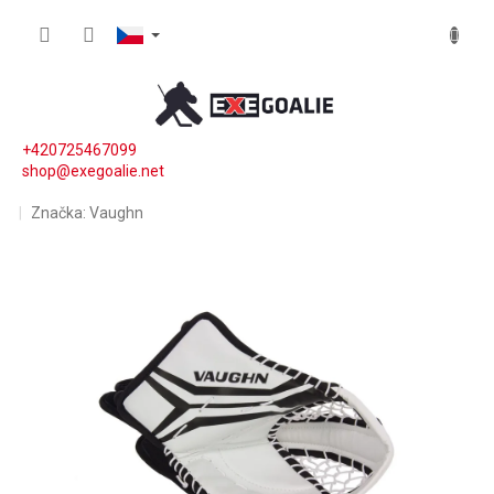
Přejít na obsah
NÁKUP
+420725467099
shop@exegoalie.net
Značka:
Vaughn