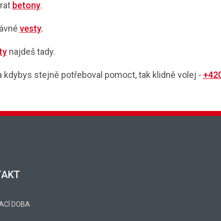
írat
betony
.
rávné
vesty
.
ty
najdeš tady.
 a kdybys stejně potřeboval pomoct, tak klidně volej -
+420
TAKT
ACÍ DOBA