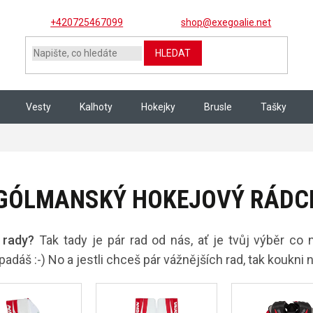
+420725467099
shop@exegoalie.net
HLEDAT
Vesty
Kalhoty
Hokejky
Brusle
Tašky
GÓLMANSKÝ HOKEJOVÝ RÁDC
 rady?
Tak tady je pár rad od nás, ať je tvůj výběr co
padáš :-) No a jestli chceš pár vážnějších rad, tak koukni n