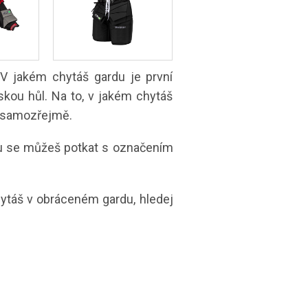
 V jakém chytáš gardu je první
kou hůl. Na to, v jakém chytáš
ak samozřejmě.
obu se můžeš potkat s označením
hytáš v obráceném gardu, hledej