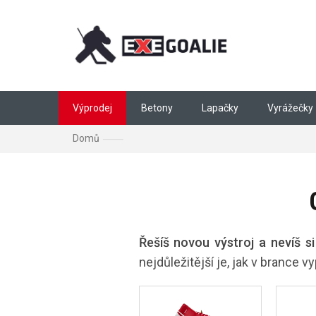
Přejít na obsah
Výprodej
Betony
Lapačky
Vyrážečky
Domů
Gólmanský hokejový rádce
Řešíš novou výstroj a nevíš si
nejdůležitější je, jak v brance vy