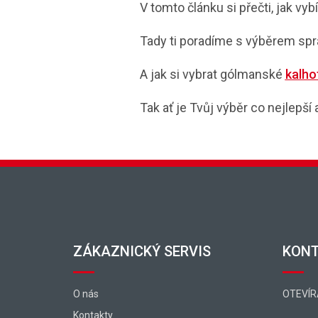
V tomto článku si přečti, jak vyb
Tady ti poradíme s výběrem sp
A jak si vybrat gólmanské
kalho
Tak ať je Tvůj výběr co nejlepší
Zápatí
ZÁKAZNICKÝ SERVIS
KON
O nás
OTEVÍR
Kontakty