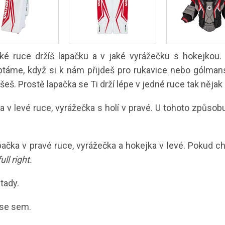
aké ruce držíš lapačku a v jaké vyrážečku s hokejkou.
ptáme, když si k nám přijdeš pro rukavice nebo gólmans
íšeš. Prostě lapačka se Ti drží lépe v jedné ruce tak něj
a v levé ruce, vyrážečka s holí v pravé. U tohoto způs
pačka v pravé ruce, vyrážečka a hokejka v levé. Pokud c
full right.
tady.
 se sem.