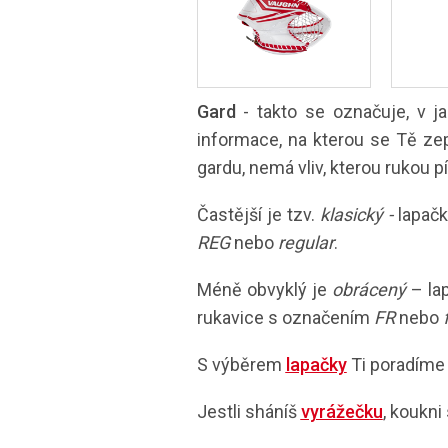
Gard
- takto se označuje, v j
informace, na kterou se Tě ze
gardu, nemá vliv, kterou rukou p
Častější je tzv.
klasický -
lapačk
REG
nebo
regular
.
Méně obvyklý je
obrácený
– la
rukavice s označením
FR
nebo
S výběrem
lapačky
Ti poradíme 
Jestli sháníš
vyrážečku
, koukni