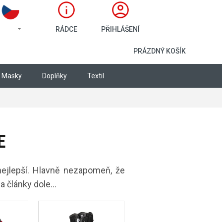
RÁDCE
PŘIHLÁŠENÍ
NÁKUPNÍ KOŠÍ
PRÁZDNÝ KOŠÍK
Masky
Doplňky
Textil
E
 nejlepší. Hlavně nezapomeň, že
a články dole...