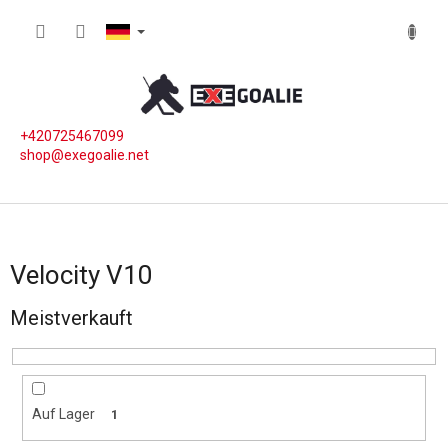
Zum Inhalt springen
WARE
+420725467099
shop@exegoalie.net
Velocity V10
Meistverkauft
Auf Lager
1