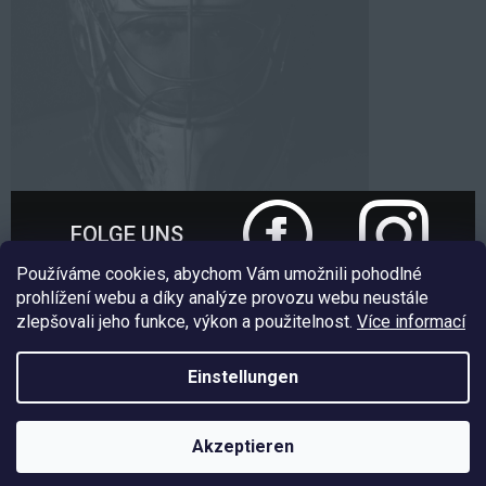
FOLGE UNS
Používáme cookies, abychom Vám umožnili pohodlné
prohlížení webu a díky analýze provozu webu neustále
zlepšovali jeho funkce, výkon a použitelnost.
Více informací
Nakódoval:
Štefan Mazáň
Einstellungen
Copyright 2026
EXE GOALIE
. Alle Rechte vorbehalten.
Cookie-
Akzeptieren
Einstellungen ändern