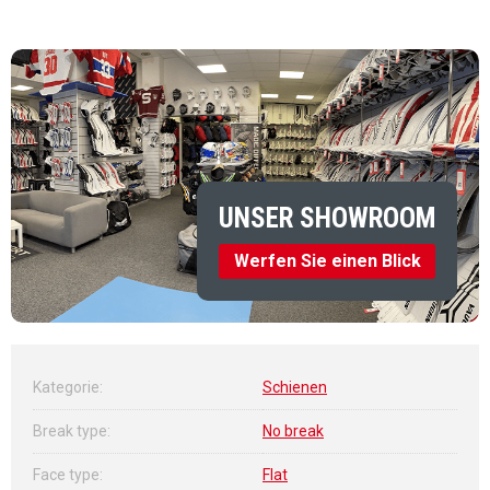
Verkaufspreis:
UNSER SHOWROOM
Werfen Sie einen Blick
Kategorie
:
Schienen
Break type
:
No break
Face type
:
Flat