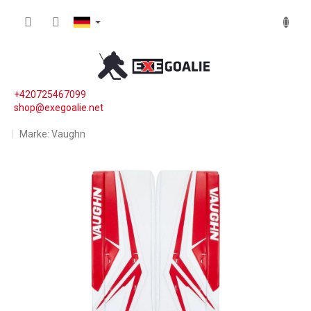
Zum Inhalt springen
WARE
+420725467099
shop@exegoalie.net
Marke:
Vaughn