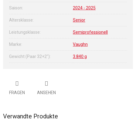
Saison
:
2024 - 2025
Altersklasse
:
Senior
Leistungsklasse
:
Semiprofessionell
Marke
:
Vaughn
Gewicht (Paar 32+2")
:
3.840 g
FRAGEN
ANSEHEN
Verwandte Produkte