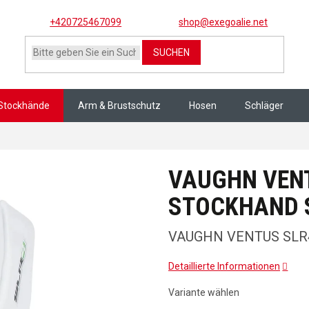
+420725467099
shop@exegoalie.net
SUCHEN
Stockhände
Arm & Brustschutz
Hosen
Schläger
LR4 PRO CARBON STOCKHAND senior
VAUGHN VEN
STOCKHAND 
VAUGHN VENTUS SLR
Detaillierte Informationen
Variante wählen