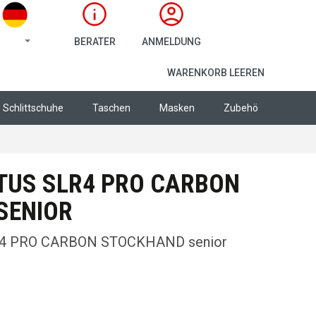
BERATER
ANMELDUNG
WARENKORB
WARENKORB LEEREN
Schlittschuhe
Taschen
Masken
Zubehör
Bekle
TUS SLR4 PRO CARBON
SENIOR
4 PRO CARBON STOCKHAND senior