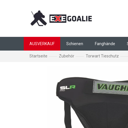
Zum Inhalt springen
AUSVERKAUF
Schienen
Fanghände
Startseite
Zubehör
Torwart Tieschutz