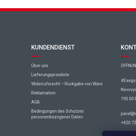
Fußzeile
KUNDENDIENST
KON
Über uns
ÖFFNUN
Lieferungspreisliste
#Exegoa
Widerrufsrecht – Rückgabe von Ware
Novovy
Reklamation
190 00 
AGB
Bedingungen des Schutzes
pavel@e
personenbezogener Daten
+420 72