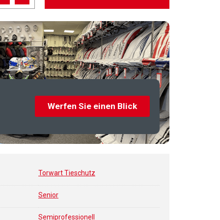
Werfen Sie einen Blick
Torwart Tieschutz
Senior
Semiprofessionell