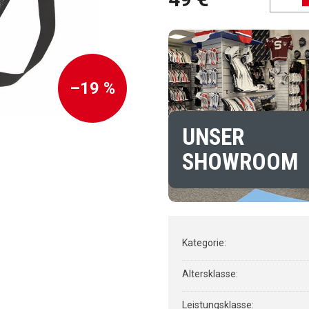
Verkaufspreis:
–19 %
UNSER
SHOWROOM
Kategorie
:
Altersklasse
:
Leistungsklasse
: