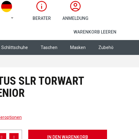
BERATER
ANMELDUNG
WARENKORB
WARENKORB LEEREN
Schlittschuhe
Taschen
Masken
Zubehör
Bekle
TUS SLR TORWART
ENIOR
feroptionen
IN DEN WARENKORB