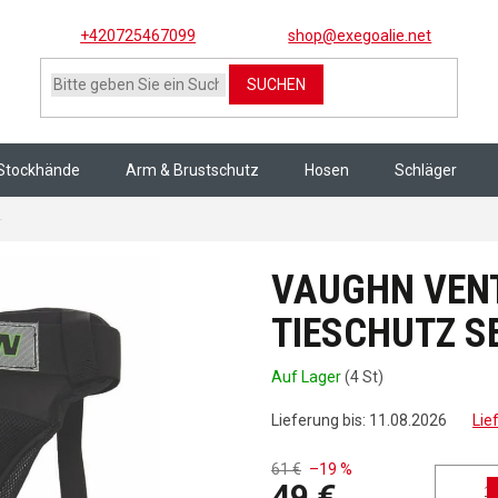
+420725467099
shop@exegoalie.net
SUCHEN
Stockhände
Arm & Brustschutz
Hosen
Schläger
VAUGHN VENTUS SLR TORWART TIESCHUTZ senior
VAUGHN VEN
TIESCHUTZ S
Auf Lager
(4 St)
Lieferung bis:
11.08.2026
Lie
61 €
–19 %
49 €