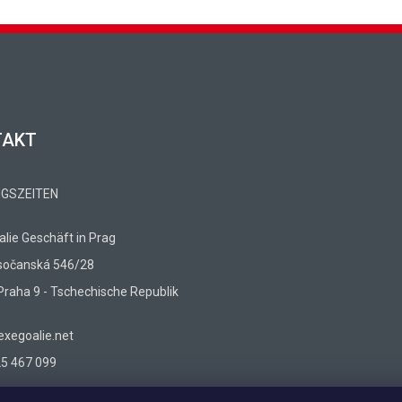
TAKT
GSZEITEN
lie Geschäft in Prag
sočanská 546/28
Praha 9 - Tschechische Republik
xegoalie.net
5 467 099