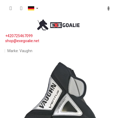
Zum Inhalt springen
WARE
+420725467099
shop@exegoalie.net
Marke:
Vaughn