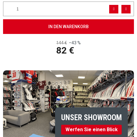
IN DEN WARENKORB
144 €
–43 %
82 €
Verkaufspreis:
UNSER SHOWROOM
Werfen Sie einen Blick