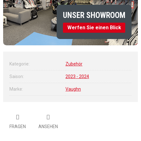
UNSER SHOWROOM
Werfen Sie einen Blick
Kategorie
:
Zubehör
Saison
:
2023 - 2024
Marke
:
Vaughn
FRAGEN
ANSEHEN