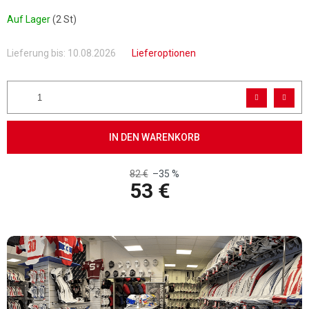
Auf Lager
(2 St)
Lieferung bis:
10.08.2026
Lieferoptionen
IN DEN WARENKORB
82 €
–35 %
53 €
Verkaufspreis: