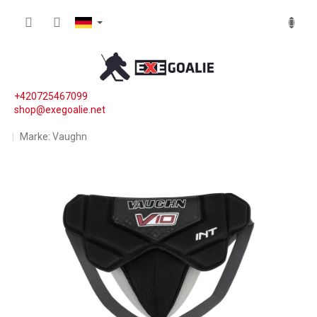
Zum Inhalt springen
WARE
+420725467099
shop@exegoalie.net
Marke:
Vaughn