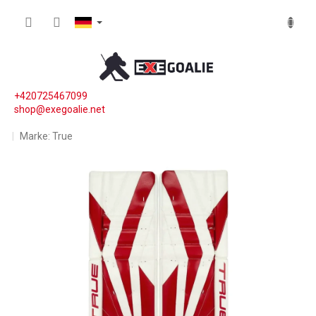
Zum Inhalt springen
WARE
+420725467099
shop@exegoalie.net
Marke:
True