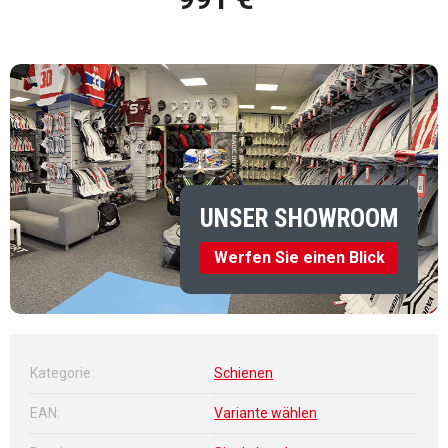
Verkaufspreis:
UNSER SHOWROOM
Werfen Sie einen Blick
Kategorie
:
Schienen
EAN
:
Variante wählen