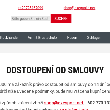
+420725467099
shop@exegoalie.net
SUCHEN
Stockhände
Arm & Brustschutz
Hosen
Schläger
ODSTOUPENÍ OD SMLOUVY
00 má zákazník právo odstoupit od smlouvy do 14 dní od
dodrží níže uvedené podmínky, bude mu vrácena kupní cen
i způsob vrácení zboží
shop@exesport.net
, 602 770 13
odstoupení od kupní smlouvy -
ke stažení zde