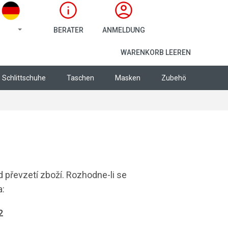
BERATER
ANMELDUNG
WARENKORB
WARENKORB LEEREN
Schlittschuhe
Taschen
Masken
Zubehör
Bekle
 převzetí zboží. Rozhodne-li se
a:
2