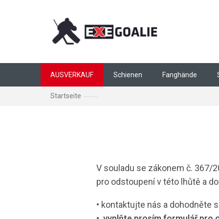
Zum Inhalt springen
AUSVERKAUF
Schienen
Fanghände
Startseite
Odstoupení od smlouvy
V souladu se zákonem č. 367/20
pro odstoupení v této lhůtě a 
•
kontaktujte nás a dohodněte s
•
vyplňte prosím formulář pro 