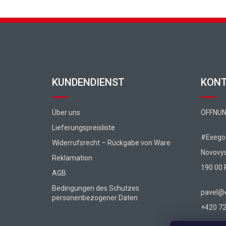
Fußzeile
KUNDENDIENST
KON
Über uns
ÖFFNUN
Lieferungspreisliste
#Exegoa
Widerrufsrecht – Rückgabe von Ware
Novovy
Reklamation
190 00 
AGB
Bedingungen des Schutzes
pavel@e
personenbezogener Daten
+420 72