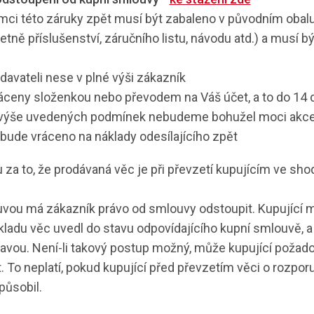
ámci této záruky zpět musí být zabaleno v původním obal
ně příslušenství, záručního listu, návodu atd.) a musí bý
davateli nese v plné výši zákazník
áceny složenkou nebo převodem na Váš účet, a to do 14 
z výše uvedených podmínek nebudeme bohužel moci akce
bude vráceno na náklady odesílajícího zpět
 za to, že prodávaná věc je při převzetí kupujícím ve sh
vou má zákazník právo od smlouvy odstoupit. Kupující má
ladu věc uvedl do stavu odpovídajícího kupní smlouvě, a
ravou. Není-li takový postup možný, může kupující požad
 To neplatí, pokud kupující před převzetím věci o rozpo
působil.