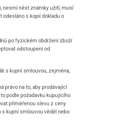
u, nesmí nést známky užití, musí
t odesláno s kopií dokladu o
dnů po fyzickém obdržení zboží
ptovat odstoupení od
odě s kupní smlouvou, zejména,
 právo na to, aby prodávající
 to podle požadavku kupujícího
ovat přiměřenou slevu z ceny
ru s kupní smlouvou věděl nebo