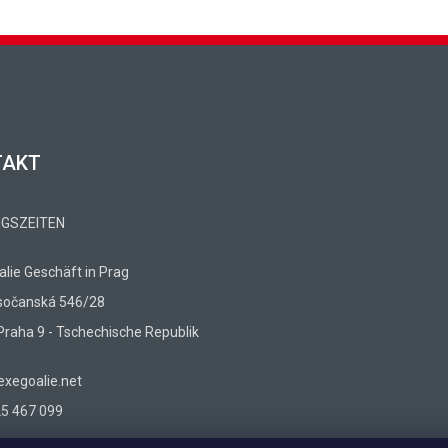
TAKT
GSZEITEN
lie Geschäft in Prag
sočanská 546/28
Praha 9 - Tschechische Republik
xegoalie.net
5 467 099