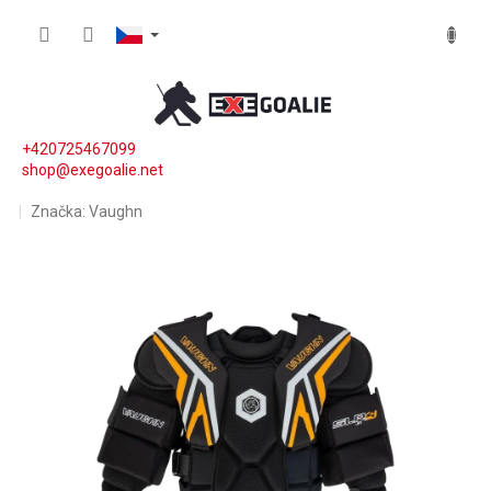
Přejít na obsah
NÁKUP
+420725467099
shop@exegoalie.net
Značka:
Vaughn