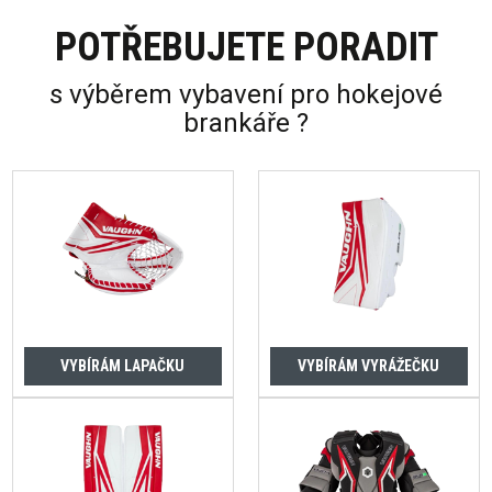
POTŘEBUJETE PORADIT
s výběrem vybavení pro hokejové
brankáře ?
VYBÍRÁM LAPAČKU
VYBÍRÁM VYRÁŽEČKU