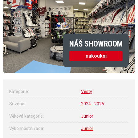
NÁŠ SHOWROOM
nakoukni
Kategorie
:
Vesty
Sezóna
:
2024 - 2025
Věková kategorie
:
Junior
Výkonnostní řada
:
Junior