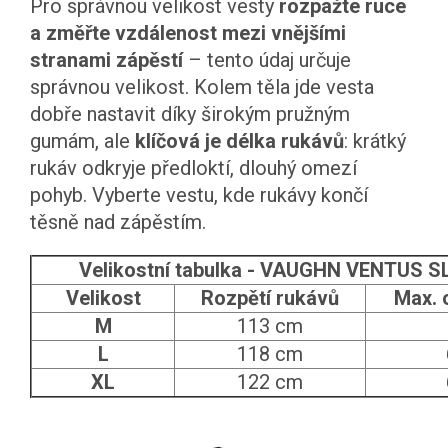
Pro správnou velikost vesty
rozpažte ruce
a změřte vzdálenost mezi vnějšími
stranami zápěstí
– tento údaj určuje
správnou velikost. Kolem těla jde vesta
dobře nastavit díky širokým pružným
gumám, ale
klíčová je délka rukávů
: krátký
rukáv odkryje předloktí, dlouhý omezí
pohyb. Vyberte vestu, kde rukávy končí
těsně nad zápěstím.
Velikostní tabulka - VAUGHN VENTUS SL
Velikost
Rozpětí rukávů
Max. 
M
113 cm
L
118 cm
XL
122 cm