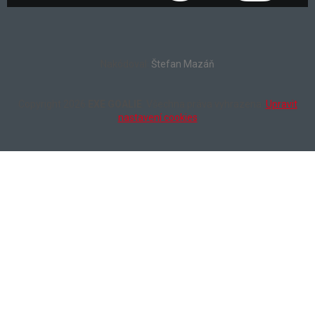
Nakódoval:
Štefan Mazáň
Copyright 2026
EXE GOALIE
. Všechna práva vyhrazena.
Upravit
nastavení cookies