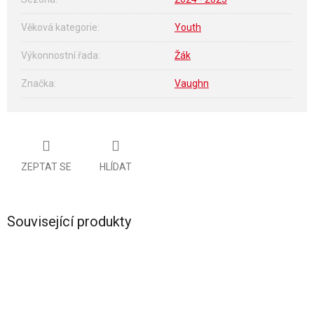
Věková kategorie
:
Youth
Výkonnostní řada
:
Žák
Značka
:
Vaughn
ZEPTAT SE
HLÍDAT
Související produkty