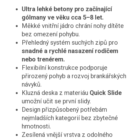
Ultra lehké betony pro začínající
gólmany ve věku cca 5–8 let.
Měkké vnitřní jádro chrání nohy dítěte
bez omezení pohybu.
Přehledný systém suchých zipů pro
snadné a rychlé nasazení rodičem
nebo trenérem.
Flexibilní konstrukce podporuje
přirozený pohyb a rozvoj brankářských
návyků.
Kluzná deska z materiáu
Quick Slide
umožní učit se první slidy.
Design přizpůsobený potřebám
nejmladších kategorií bez zbytečné
hmotnosti.
Zesílená vnější vrstva z odolného