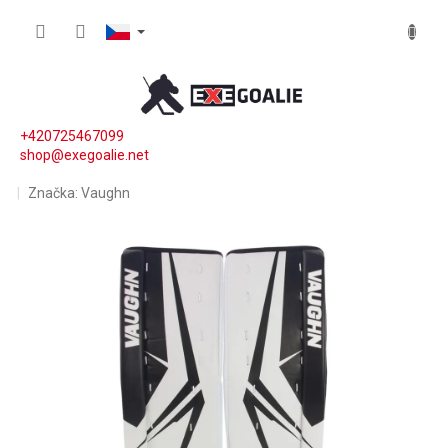
Přejít na obsah
NÁKUP
+420725467099
shop@exegoalie.net
Značka:
Vaughn