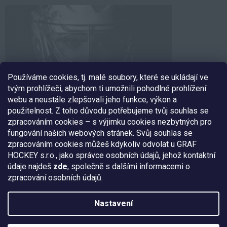
Používáme cookies, tj. malé soubory, které se ukládají ve
tvým prohlížeči, abychom ti umožnili pohodlné prohlížení
webu a neustále zlepšovali jeho funkce, výkon a
použitelnost. Z toho důvodu potřebujeme tvůj souhlas se
zpracováním cookies – s výjimku cookies nezbytných pro
fungování našich webových stránek. Svůj souhlas se
SLEDUJ NÁS
zpracováním cookies můžeš kdykoliv odvolat u GRAF
HOCKEY s.r.o., jako správce osobních údajů, jehož kontaktní
údaje najdeš
zde
, společně s dalšími informacemi o
zpracování osobních údajů.
Nakódoval:
Štefan Mazáň
Nastavení
Copyright 2026
EXE GOALIE
. Všechna práva vyhrazena.
Upravit