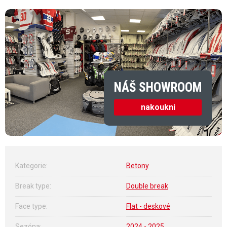
NÁŠ SHOWROOM
nakoukni
Kategorie
:
Betony
Break type
:
Double break
Face type
:
Flat - deskové
Sezóna
:
2024 - 2025