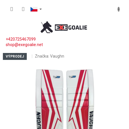
Přejít na obsah
NÁKUP
+420725467099
shop@exegoalie.net
Značka:
Vaughn
VÝPRODEJ