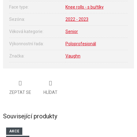
Face type
:
Knee rolls - s buřtíky
Sezóna
:
2022 - 2023
Věková kategorie
:
Senior
Výkonnostní řada
:
Poloprofesionál
Značka
:
Vaughn
ZEPTAT SE
HLÍDAT
Související produkty
AKCE