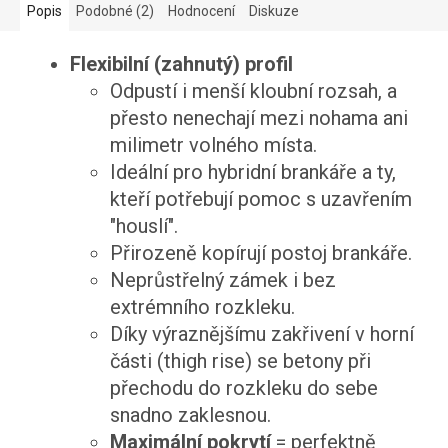
Popis
Podobné (2)
Hodnocení
Diskuze
Flexibilní (zahnutý) profil
Odpustí i menší kloubní rozsah, a
přesto nenechají mezi nohama ani
milimetr volného místa.
Ideální pro hybridní brankáře a ty,
kteří potřebují pomoc s uzavřením
"houslí".
Přirozeně kopírují postoj brankáře.
Neprůstřelný zámek i bez
extrémního rozkleku.
Díky výraznějšímu zakřivení v horní
části (thigh rise) se betony při
přechodu do rozkleku do sebe
snadno zaklesnou.
Maximální pokrytí
= perfektně