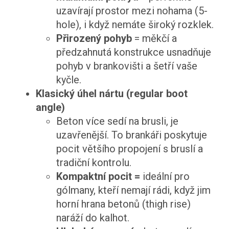
uzavírají prostor mezi nohama (5-
hole), i když nemáte široký rozklek.
Přirozený pohyb
= měkčí a
předzahnutá konstrukce usnadňuje
pohyb v brankovišti a šetří vaše
kyčle.
Klasický úhel nártu (regular boot
angle)
Beton více sedí na brusli, je
uzavřenější. To brankáři poskytuje
pocit většího propojení s bruslí a
tradiční kontrolu.
Kompaktní pocit =
ideální pro
gólmany, kteří nemají rádi, když jim
horní hrana betonů (thigh rise)
naráží do kalhot.