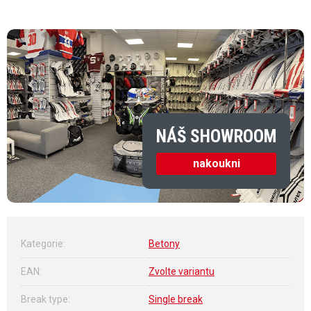
Měrná cena:
NÁŠ SHOWROOM
nakoukni
Kategorie
:
Betony
EAN
:
Zvolte variantu
Break type
:
Single break