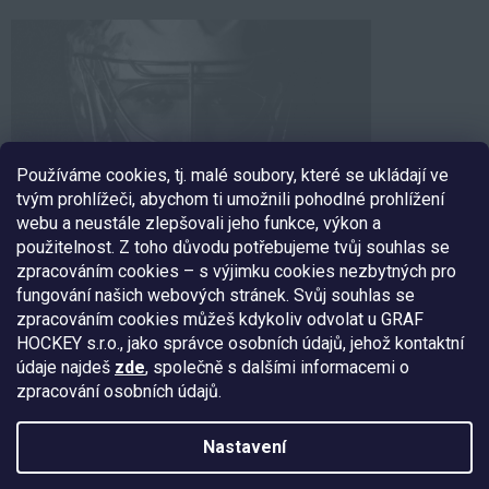
Používáme cookies, tj. malé soubory, které se ukládají ve
tvým prohlížeči, abychom ti umožnili pohodlné prohlížení
webu a neustále zlepšovali jeho funkce, výkon a
použitelnost. Z toho důvodu potřebujeme tvůj souhlas se
zpracováním cookies – s výjimku cookies nezbytných pro
fungování našich webových stránek. Svůj souhlas se
SLEDUJ NÁS
zpracováním cookies můžeš kdykoliv odvolat u GRAF
HOCKEY s.r.o., jako správce osobních údajů, jehož kontaktní
údaje najdeš
zde
, společně s dalšími informacemi o
zpracování osobních údajů.
Nakódoval:
Štefan Mazáň
Nastavení