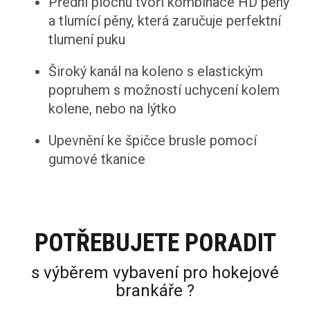
Přední plochu tvoří kombinace HD pěny
a tlumící pěny, která zaručuje perfektní
tlumení puku
Široký kanál na koleno s elastickým
popruhem s možností uchycení kolem
kolene, nebo na lýtko
Upevnění ke špičce brusle pomocí
gumové tkanice
POTŘEBUJETE PORADIT
s výběrem vybavení pro hokejové
brankáře ?