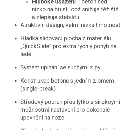
Hluboké usazení
= beton sedí
nízko na brusli, což snižuje těžiště
a zlepšuje stabilitu
Atraktivní design, velmi nízká hmotnost
Hladká slidovací plocha z materiálu
„QuickSlide“ pro extra rychlý pohyb na
ledě
Systém upínání se suchými zipy
Konstrukce betonu s jedním zlomem
(single-break)
Středový popruh přes lýtko s širokoými
možnostmi nastavení pro dokonalé
upevnění na noze