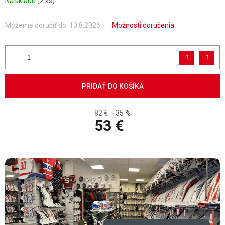
Na sklade
(2 ks)
Môžeme doručiť do:
10.8.2026
Možnosti doručenia
PRIDAŤ DO KOŠÍKA
82 €
–35 %
53 €
Jednotková cena: