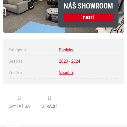
NÁŠ SHOWROOM
nazri
Kategória
:
Doplnky
Sezóna
:
2023 - 2024
Značka
:
Vaughn
OPÝTAŤ SA
STRÁŽIŤ