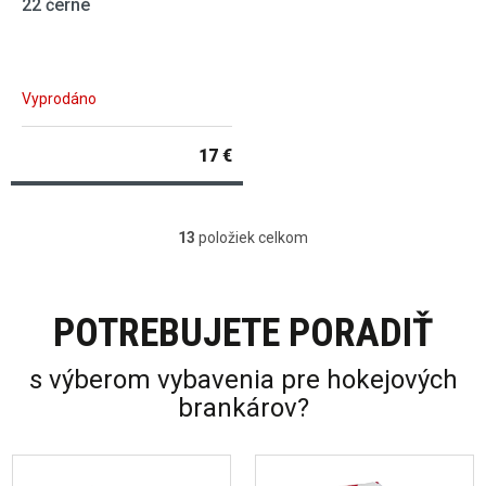
22 černé
Vyprodáno
17 €
13
položiek celkom
Ovládacie prvky výpisu
POTREBUJETE PORADIŤ
s výberom vybavenia pre hokejových
brankárov?