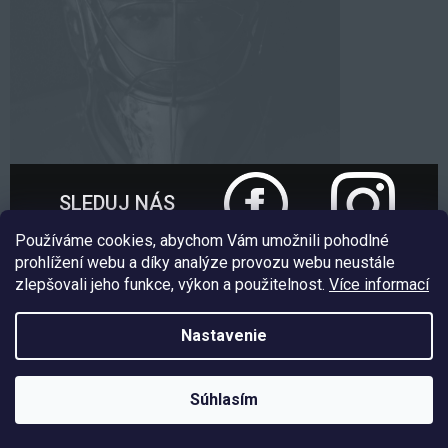
SLEDUJ NÁS
Používáme cookies, abychom Vám umožnili pohodlné
prohlížení webu a díky analýze provozu webu neustále
zlepšovali jeho funkce, výkon a použitelnost.
Více informací
Nakódoval:
Štefan Mazáň
Nastavenie
Copyright 2026
EXE GOALIE
. Všetky práva vyhradené.
Upraviť
Súhlasím
nastavenie cookies