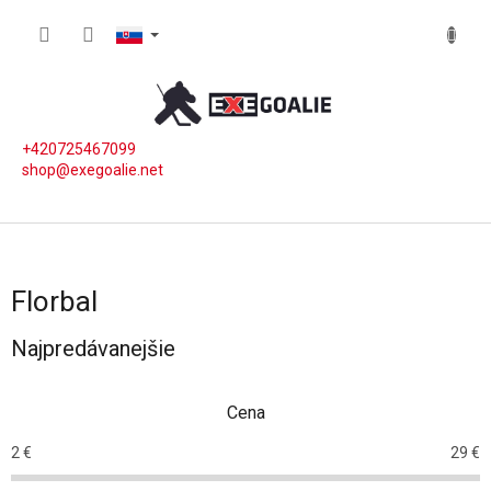
Prejsť na obsah
NÁKUP
+420725467099
shop@exegoalie.net
Florbal
Najpredávanejšie
Cena
2
€
29
€