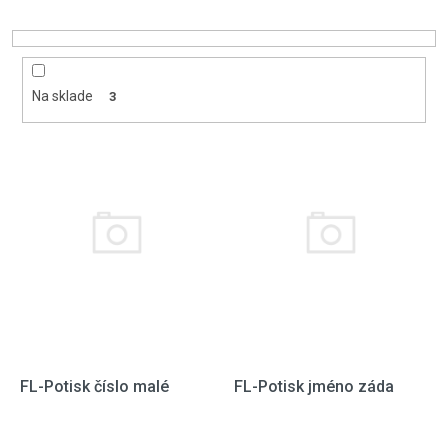
Na sklade
3
Výpis produktov
FL-Potisk číslo malé
FL-Potisk jméno záda