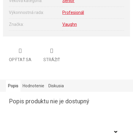
Veková kategória
:
Senior
Výkonnostná rada
:
Profesionál
Značka
:
Vaughn
OPÝTAŤ SA
STRÁŽIŤ
Popis
Hodnotenie
Diskusia
Popis produktu nie je dostupný