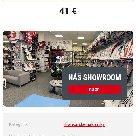
41 €
Jednotková cena:
NÁŠ SHOWROOM
nazri
Kategória
:
Brankárske nákrčníky