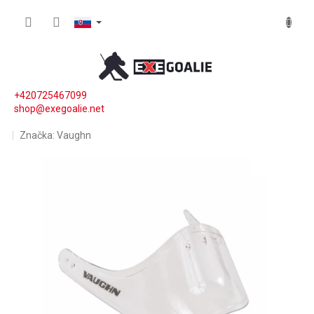
Prejsť na obsah
NÁKUP
+420725467099
shop@exegoalie.net
Značka:
Vaughn