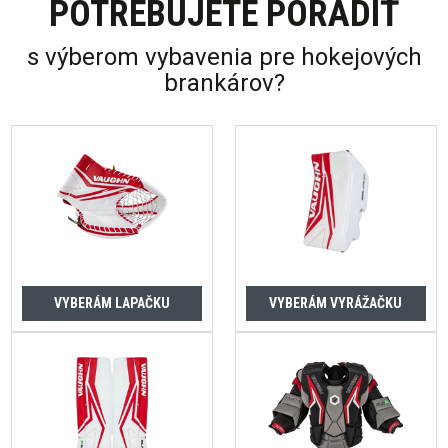
POTREBUJETE PORADIŤ
s výberom vybavenia pre hokejových
brankárov?
VYBERÁM LAPAČKU
VYBERÁM VYRÁŽAČKU