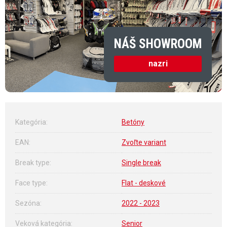
NÁŠ SHOWROOM
nazri
Kategória
:
Betóny
EAN
:
Zvoľte variant
Break type
:
Single break
Face type
:
Flat - deskové
Sezóna
:
2022 - 2023
Veková kategória
:
Senior