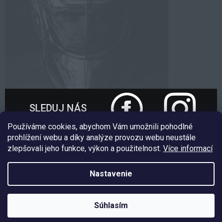
SLEDUJ NÁS
Používáme cookies, abychom Vám umožnili pohodlné
prohlížení webu a díky analýze provozu webu neustále
zlepšovali jeho funkce, výkon a použitelnost.
Více informací
Nakódoval:
Štefan Mazáň
Nastavenie
Copyright 2026
EXE GOALIE
. Všetky práva vyhradené.
Upraviť
Súhlasím
nastavenie cookies