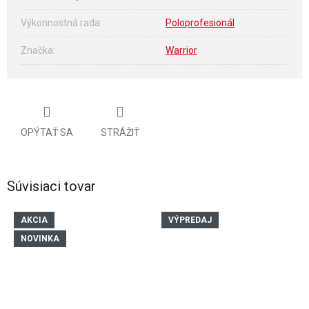
Výkonnostná rada
:
Poloprofesionál
Značka
:
Warrior
OPÝTAŤ SA
STRÁŽIŤ
Súvisiaci tovar
AKCIA
VÝPREDAJ
NOVINKA