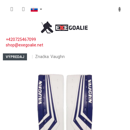
Prejsť na obsah
NÁKUP
+420725467099
shop@exegoalie.net
Značka:
Vaughn
VÝPREDAJ