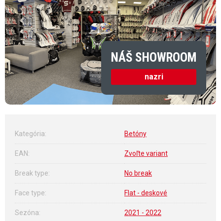
NÁŠ SHOWROOM
nazri
Kategória
:
Betóny
EAN
:
Zvoľte variant
Break type
:
No break
Face type
:
Flat - deskové
Sezóna
:
2021 - 2022