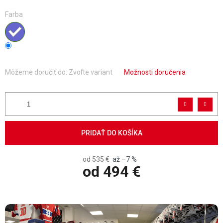
Farba
Môžeme doručiť do:
Zvoľte variant
Možnosti doručenia
PRIDAŤ DO KOŠÍKA
od 535 €
až –7 %
od
494 €
Jednotková cena: