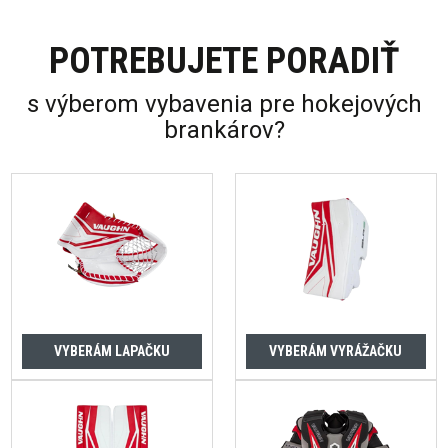
POTREBUJETE PORADIŤ
s výberom vybavenia pre hokejových
brankárov?
VYBERÁM LAPAČKU
VYBERÁM VYRÁŽAČKU