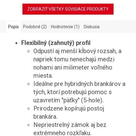
ZOBRAZIŤ VŠETKY SÚVISIACE PRODUKTY
Popis
Podobné (2)
Hodnotenie (1)
Diskusia
Flexibilný (zahnutý) profil
Odpustí aj menší kĺbový rozsah, a
napriek tomu nenechajú medzi
nohami ani milimeter voľného
miesta.
Ideálne pre hybridných brankárov a
tých, ktorí potrebujú pomoc s
uzavretím "päťky" (5-hole).
Prirodzene kopírujú postoj
brankára.
Nepriestrelný zámok aj bez
extrémneho rozkľaku.