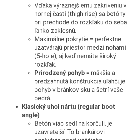
Vďaka výraznejšiemu zakriveniu v
hornej časti (thigh rise) sa betóny
pri prechode do rozkľaku do seba
ľahko zaklesnú.
Maximálne pokrytie = perfektne
uzatvárajú priestor medzi nohami
(5-hole), aj keď nemáte široký
rozkľak.
Prirodzený pohyb
= mäkšia a
predzahnutá konštrukcia uľahčuje
pohyb v bránkovisku a šetrí vaše
bedrá.
Klasický uhol nártu (regular boot
angle)
Betón viac sedí na korčuli, je
uzavretejší. To brankárovi