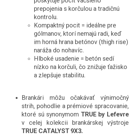
poskytuje pocit väčšieho
prepojenia s korčulou a tradičnú
kontrolu.
Kompaktný pocit = ideálne pre
gólmanov, ktorí nemajú radi, keď
im horná hrana betónov (thigh rise)
naráža do nohavíc.
Hlboké usadenie = betón sedí
nízko na korčuli, čo znižuje ťažisko
a zlepšuje stabilitu.
Brankári môžu očakávať výnimočný
strih, pohodlie a prémiové spracovanie,
ktoré sú synonymom
TRUE by Lefevre
v celej kolekcii brankárskej výstroje
TRUE CATALYST 9X3.