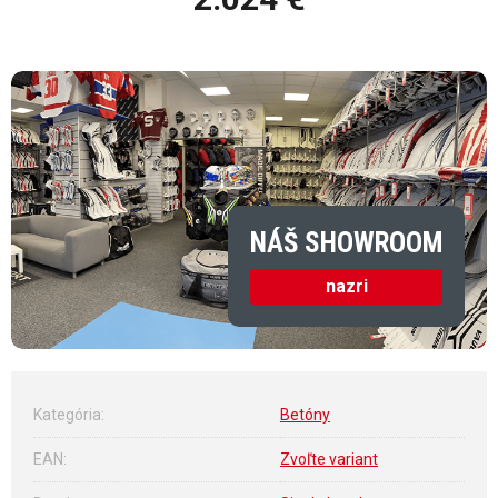
Jednotková cena:
NÁŠ SHOWROOM
nazri
Kategória
:
Betóny
EAN
:
Zvoľte variant